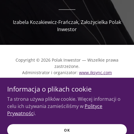
Izabela Kozakiewicz-Frańczak, Założycielka Polak
Inwestor
Copyright © 2026 Polak Inwestor — Wszelkie prawa
zastrzeżone.
Administrator i organizator:
www.iksync.com
POLITYKA PRYWATNOŚCI
Informacja o plikach cookie
REGULAMIN STRONY
Ta strona używa plików cookie. Więcej informacji o
celu ich używania zamieściliśmy w
Polityce
Prywatnośc
i.
Obsługiwane przez
OK